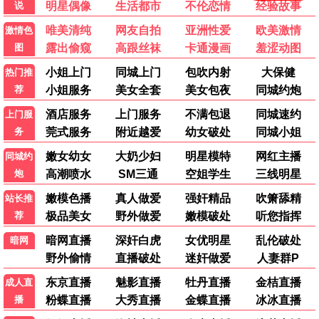
女人我最大2022
端午奇妙游2026
港台综艺
大陆综艺
蓝心湄
未录入
▶ 点击查看详情
▶ 点击查看详情
我们与恋爱的距离·奔赴季
笑动剧场2026
大陆综艺
大陆综艺
未录入
暂无
▶ 点击查看详情
▶ 点击查看详情
欢乐集结号2026
妻子的浪漫旅行2026
大陆综艺
大陆综艺
未录入
秦昊 伊能静 金莎
▶ 点击查看详情
▶ 点击查看详情
动漫
国产动漫
日韩动漫
欧美动漫
假面骑士ZZZ日语
假面骑士ZZZ国语
日韩动漫
日韩动漫
今井龙太郎 堀口真帆
今井龙太郎 堀口真帆
▶ 点击查看详情
▶ 点击查看详情
Re：从零开始的异世界生活第四季
都市斩妖录：万仙盟主
日韩动漫
国产动漫
小林裕介 高桥李依
未录入