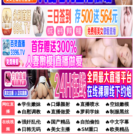
电视剧
国产剧
港台剧
日韩剧
欧美剧
吸血鬼莱斯特
合著谋杀案
欧美剧
欧美剧
保罗·曼奇尼 詹妮弗·艾莉
波姬·小丝 汤姆·卡瓦纳夫
▶ 点击查看详情
▶ 点击查看详情
惊魂海湾
这不是一个谋杀谜团
欧美剧
海外剧
马修·瑞斯 戴尔·迪奇
皮埃尔·热尔韦
▶ 点击查看详情
▶ 点击查看详情
度假季
红色珍珠
港台剧
日韩剧
卢靖姗 林嘉欣 托比·斯蒂芬斯
李元宗 李代延 金宣敬
▶ 点击查看详情
▶ 点击查看详情
星悦园冶时
谜探休格第二季
国产剧
欧美剧
迟宁宁 刘承林 高深
科林·法瑞尔 雷蒙德·李
▶ 点击查看详情
▶ 点击查看详情
心间错
爱情同课程3
国产剧
日韩剧
朱正廷 邢岷山 邵汶
暂无
▶ 点击查看详情
▶ 点击查看详情