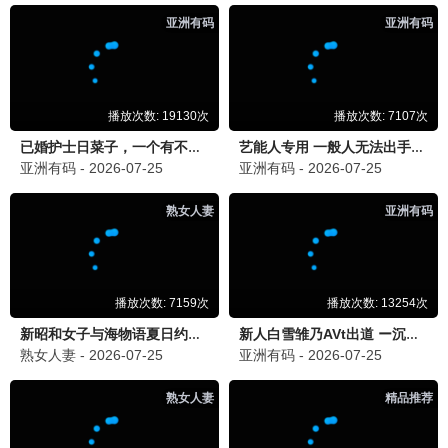
L
妻子的浪漫旅行2026太温馨了，秦昊和伊能静太甜
了！每季都追，希望一直做下去。
💬 回复
怀旧影迷
2026-06-15 09:45
怀
感谢片吧影院让我找到了很多老电影资源，画质修复
得也不错，满满的回忆杀！
💬 回复
新用户小明
2026-06-14 22:00
明
朋友推荐来的，界面很清爽，没有乱七八糟的广告，
体验感很好，果断收藏了！
💬 回复
短剧迷妹
2026-06-14 17:30
迷
短剧区的淮南渡真的绝了！剧情紧凑演技在线，比很
多长剧都好看，短剧崛起！
💬 回复